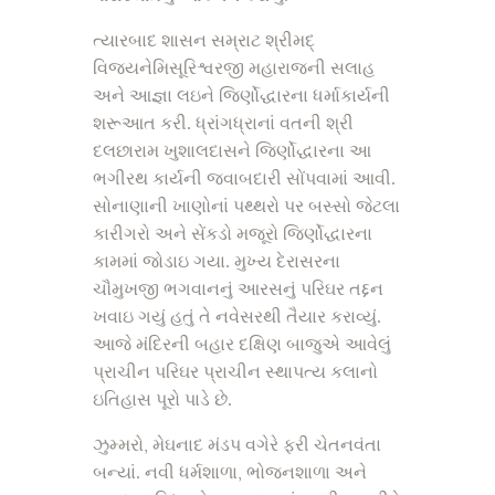
ત્યારબાદ શાસન સમ્રાટ શ્રીમદ્
વિજયનેમિસૂરિશ્વરજી મહારાજની સલાહ
અને આજ્ઞા લઇને જિર્ણોદ્ધારના ધર્માકાર્યની
શરૂઆત કરી. ધ્રાંગધ્રાનાં વતની શ્રી
દલછારામ ખુશાલદાસને જિર્ણોદ્ધારના આ
ભગીરથ કાર્યની જવાબદારી સોંપવામાં આવી.
સોનાણાની ખાણોનાં પથ્થરો પર બસ્સો જેટલા
કારીગરો અને સેંકડો મજૂરો જિર્ણોદ્ધારના
કામમાં જોડાઇ ગયા. મુખ્ય દેરાસરના
ચૌમુખજી ભગવાનનું આરસનું પરિઘર તદ્દન
ખવાઇ ગયું હતું તે નવેસરથી તૈયાર કરાવ્યું.
આજે મંદિરની બહાર દક્ષિણ બાજુએ આવેલું
પ્રાચીન પરિઘર પ્રાચીન સ્થાપત્ય કલાનો
ઇતિહાસ પૂરો પાડે છે.
ઝુમ્મરો, મેઘનાદ મંડપ વગેરે ફરી ચેતનવંતા
બન્યાં. નવી ધર્મશાળા, ભોજનશાળા અને