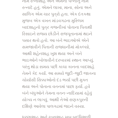
નામ રત્નાશાહ અને એમની પત્નીનું નામ
રત્નાદે હતું. એમને લાખા, માના, સોના અને
સાલિગ એમ ચાર પુત્રો હતા. એક દંતકથા
મુજબ એક વખત માંડવગઢના મુસ્લિમ
બાદશાહનો પુત્ર ગજનીખાં પોતાના પિતાથી
રિસાઇને રાજ્ય છોડીને રાજપૂતાનામાં થઇને
પસાર થતો હતો. આ બંને ભાઇઓએ એને
સમજાવીને પિતાની રાજધાનીમાં મોકલ્યો,
આથી શહેનશાહ ખુશ થયા અને બંને
ભાઇઓને બોલાવીને દરબારમાં સ્થાન આપ્યું.
પરંતુ થોડા સમય પછી કાચા કાનના બાદશાહે
તેમને કેદ કર્યા. આ સમયે જુદી-જુદી જાતના
ચોર્યાસી સિક્કાઓનો દંડ ભર્યા પછી મુક્ત
થયા અને પોતાના વતનમાં પાછા ફર્યા. હવે
બંને બંધુઓને તેમના વતન-નાદિયામાં રહેવું
યોગ્ય ન લાગ્યું, આથી તેઓ રાણકપુરની
દક્ષિણે આવેલા પાલગઢમાં જઇને વસ્યા.
ધરણાશાહ અને રત્નાશાહ ખૂબ બુદ્ધિશાળી