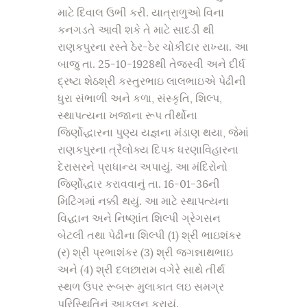
માટે દિવાલ ઉભી કરી. યાત્રાળુઓ વિના
કનગડતે આવી શકે તે માટે સાદડી થી
રાણકપુરના રસ્તે ઠેર-ઠેર ચોકીદાર રાખ્યા. આ
બાજુ તા. 25-10-1928થી તેજસ્વી અને દીર્ધ
દ્રષ્ટા શેઠશ્રી કસ્તુરભાઇ લાલભાઇએ પેઢીની
ધુરા સંભાળી અને કળા, સંસ્કૃતિ, શિલ્પ,
સ્થાપત્યના ખજાના રૂપ તીર્થોના
જિર્ણોદ્ધારના પુણ્ય યજ્ઞના મંડાણ થયા, જેમાં
રાણકપુરના ત્રૈલોક્ય દિપક ધરણાવિહારના
દેરાસરને પ્રાધાન્ય અપાયું. આ મંદિરોનો
જિર્ણોદ્ધાર કરાવવાનું તા. 16-01-36ની
મિટિંગમાં નક્કી થયું. આ માટે સ્થાપત્યના
વિદ્ધાન અને નિષ્ણાંત શિલ્પી ગ્રેગસન
બેટલી તથા પેઢીના શિલ્પી (1) શ્રી ભાઇશંકર
(ર) શ્રી પ્રભાશંકર (3) શ્રી જગન્નાથભાઇ
અને (4) શ્રી દલછારામ વગેરે સાથે તીર્થં
સ્થળ ઉપર રૂબરૂ મુલાકાત લઇ સમગ્ર
પરિસ્થિતિનું આકલન કરાયું.