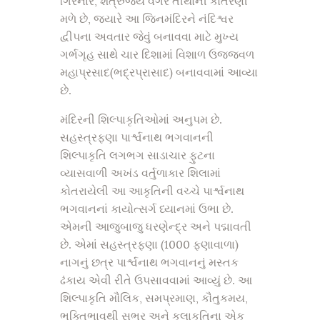
ગિરનાર, શત્રુંજય વગેરે તીર્થોની કોતરણી
મળે છે, જ્યારે આ જિનમંદિરને નંદિશ્વર
દ્વીપના અવતાર જેવું બનાવવા માટે મુખ્ય
ગર્ભગૃહ સાથે ચાર દિશામાં વિશાળ ઉજ્જવળ
મહાપ્રસાદ(ભદ્રપ્રાસાદ) બનાવવામાં આવ્યા
છે.
મંદિરની શિલ્પાકૃતિઓમાં અનુપમ છે.
સહસ્ત્રફણા પાર્શ્વનાથ ભગવાનની
શિલ્પાકૃતિ લગભગ સાડાચાર ફુટના
વ્યાસવાળી અખંડ વર્તુળાકાર શિલામાં
કોતરાયેલી આ આકૃતિની વચ્ચે પાર્શ્વનાથ
ભગવાનનાં કાયોત્સર્ગ ધ્યાનમાં ઉભા છે.
એમની આજુબાજુ ધરણેન્દ્ર અને પદ્માવતી
છે. એમાં સહસ્ત્રફણા (1000 ફણાવાળા)
નાગનું છત્ર પાર્શ્વનાથ ભગવાનનું મસ્તક
ઢંકાય એવી રીતે ઉપસાવવામાં આવ્યું છે. આ
શિલ્પાકૃતિ મૌલિક, સમપ્રમાણ, કૌતુકમય,
ભક્તિભાવથી સભર અને કલાકૃતિના એક