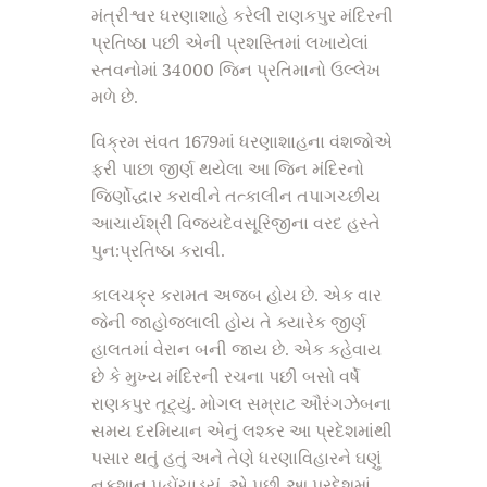
મંત્રીશ્વર ધરણાશાહે કરેલી રાણકપુર મંદિરની
પ્રતિષ્ઠા પછી એની પ્રશસ્તિમાં લખાયેલાં
સ્તવનોમાં 34000 જિન પ્રતિમાનો ઉલ્લેખ
મળે છે.
વિક્રમ સંવત 1679માં ધરણાશાહના વંશજોએ
ફરી પાછા જીર્ણ થયેલા આ જિન મંદિરનો
જિર્ણોદ્ધાર કરાવીને તત્કાલીન તપાગચ્છીય
આચાર્યશ્રી વિજયદેવસૂરિજીના વરદ હસ્તે
પુન:પ્રતિષ્ઠા કરાવી.
કાલચક્ર કરામત અજબ હોય છે. એક વાર
જેની જાહોજલાલી હોય તે ક્યારેક જીર્ણ
હાલતમાં વેરાન બની જાય છે. એક કહેવાય
છે કે મુખ્ય મંદિરની રચના પછી બસો વર્ષે
રાણકપુર તૂટ્યું. મોગલ સમ્રાટ ઔરંગઝેબના
સમય દરમિયાન એનું લશ્કર આ પ્રદેશમાંથી
પસાર થતું હતું અને તેણે ધરણાવિહારને ઘણું
નુકશાન પહોંચાડ્યું. એ પછી આ પ્રદેશમાં