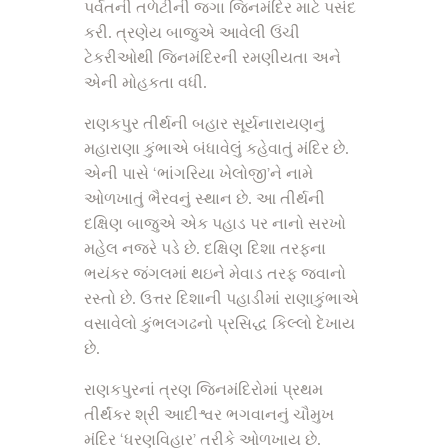
પર્વતની તળેટીની જગા જિનમંદિર માટે પસંદ
કરી. ત્રણેય બાજુએ આવેલી ઉંચી
ટેકરીઓથી જિનમંદિરની રમણીયતા અને
એની મોહકતા વધી.
રાણકપુર તીર્થની બહાર સૂર્યનારાયણનું
મહારાણા કુંભાએ બંધાવેલું કહેવાતું મંદિર છે.
એની પાસે ‘ભાંગરિયા ખેલોજી’ને નામે
ઓળખાતું ભૈરવનું સ્થાન છે. આ તીર્થની
દક્ષિણ બાજુએ એક પહાડ પર નાનો સરખો
મહેલ નજરે પડે છે. દક્ષિણ દિશા તરફના
ભયંકર જંગલમાં થઇને મેવાડ તરફ જવાનો
રસ્તો છે. ઉત્તર દિશાની પહાડીમાં રાણાકુંભાએ
વસાવેલો કુંભલગઢનો પ્રસિદ્ધ કિલ્લો દેખાય
છે.
રાણકપુરનાં ત્રણ જિનમંદિરોમાં પ્રથમ
તીર્થંકર શ્રી આદીશ્વર ભગવાનનું ચૌમુખ
મંદિર ‘ધરણવિહાર’ તરીકે ઓળખાય છે.