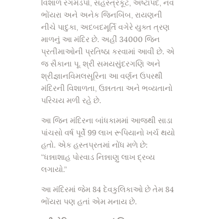
વિશાળ રંગમંડપો, સહસ્ત્રકૂટ, અષ્ટાપદ, નવ
ભોંયરા અને અનેક જિનબિંબ, રાયણની
નીચે પાદુકા, અદબદમૂર્તિ વગેરે યુક્ત ત્રણ
માળનું આ મંદિર છે. અહીં 34000 જિન
પ્રતીમાઓની પ્રતિષ્ઠા કરવામાં આવી છે. એ
જ સૈકાના પૂ. શ્રી સમયસુંદરગણિ અને
શ્રીજ્ઞાનવિમલસૂરિના આ વર્ણન ઉપરથી
મંદિરની વિશાળતા, ઉન્નતતા અને ભવ્યતાનો
પરિચય મળી રહે છે.
આ જિન મંદિરના બાંધકામમાં આજથી સાડા
પાંચસો વર્ષ પૂર્વે 99 લાખ રૂપિયાનો ખર્ચ થયો
હતો. એક હસ્તપ્રતમાં નોંધ મળે છે:
“ધન્નાશાહ પોરવાડ નિન્નાણુ લાખ દ્રવ્ય
લગાયો.”
આ મંદિરમાં જેમ 84 દેવકુલિકાઓ છે તેમ 84
ભોંયરા પણ હતાં એમ મનાય છે.