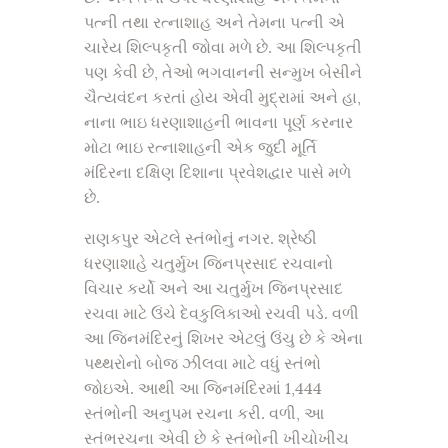
પત્ની તથા રત્નાશાહ અને તેમના પત્ની એ
ચારેય શિલ્પકૃતી જોવા મળે છે. આ શિલ્પકૃતી
પણ કેવી છે, તેઓ ભગવાનની સન્મુખ બેસીને
ચૈત્યવંદન કરતાં હોય એવી મુદ્રામાં અને હા,
નાના ભાઇ ધરણાશાહની ભાવના પૂર્ણ કરનાર
મોટા ભાઇ રત્નાશાહની એક જુદી મૂર્તિ
મંદિરના દક્ષિણ દિશાના પ્રવેશદ્વાર પાસે મળે
છે.
રાણકપુર એટલે સ્તંભોનું નગર. શ્રેષ્ઠી
ધરણાશાહે ચતુર્મુખ જિનપ્રસાદ રચવાનો
વિચાર કર્યો અને આ ચતુર્મુખ જિનપ્રસાદ
રચવા માટે ઉંચે દેવકુલિકાઓ રચવી પડે. વળી
આ જિનમંદિરનું શિખર એટલું ઉંચુ છે કે એના
પથ્થરોનો બોજ ઝીલવા માટે વધું સ્તંભો
જોઇએ. આથી આ જિનમંદિરમાં 1,444
સ્તંભોની અનુપમ રચના કરી. વળી, આ
સ્તંભરચના એવી છે કે સ્તંભોની ખીચોખીચ