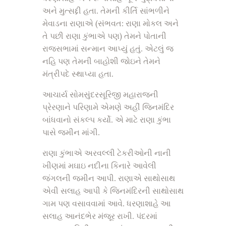
અને મુત્સદ્દી હતા. તેમની કીર્તિ સાંભળીને
મેવાડના રાણાએ (સંભવત: રાણા મોકલ અને
તે પછી રાણા કુંભાએ પણ) તેમને પોતાની
રાજસભામાં સન્માન આપ્યું હતું. એટલું જ
નહિ પણ તેમની બાહોશી જોઇને તેમને
મંત્રીપદે સ્થાપ્યા હતા.
આચાર્ય સોમસુંદરસૂરિજી મહારાજની
પ્રેરણાને પરિણામે એમણે અહીં જિનમંદિર
બાંધવાનો સંકલ્પ કર્યો. એ માટે રાણા કુંભા
પાસે જમીન માંગી.
રાણા કુંભાએ અરવલ્લી ટેકરીઓની નાની
ખીણમાં મઘાઇ નદીના કિનારે આવેલી
જંગલની જમીન આપી. રાણાએ સાથોસાથ
એવી સલાહ આપી કે જિનમંદિરની સાથોસાથ
ગામ પણ વસાવવામાં આવે. ધરણાશાહે આ
સલાહ આનંદભેર મંજૂર રાખી. પંદરમાં