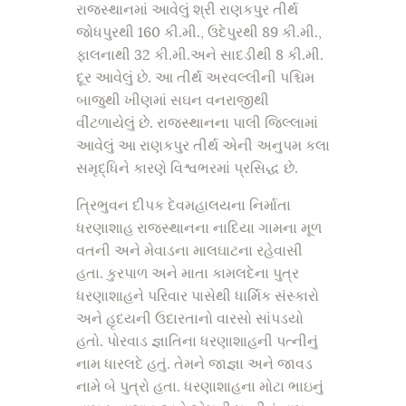
રાજસ્થાનમાં આવેલું શ્રી રાણકપુર તીર્થ
જોધપુરથી 160 કી.મી., ઉદેપુરથી 89 કી.મી.,
ફાલનાથી 32 કી.મી.અને સાદડીથી 8 કી.મી.
દૂર આવેલું છે. આ તીર્થ અરવલ્લીની પશ્ચિમ
બાજુથી ખીણમાં સઘન વનરાજીથી
વીંટળાયેલું છે. રાજસ્થાનના પાલી જિલ્લામાં
આવેલું આ રાણકપુર તીર્થ એની અનુપમ કલા
સમૃદ્ધિને કારણે વિશ્વભરમાં પ્રસિદ્ધ છે.
ત્રિભુવન દીપક દેવમહાલયના નિર્માતા
ધરણાશાહ રાજસ્થાનના નાદિયા ગામના મૂળ
વતની અને મેવાડના માલઘાટના રહેવાસી
હતા. કુરપાળ અને માતા કામલદેના પુત્ર
ધરણાશાહને પરિવાર પાસેથી ધાર્મિક સંસ્કારો
અને હૃદયની ઉદારતાનો વારસો સાંપડયો
હતો. પોરવાડ જ્ઞાતિના ધરણાશાહની પત્નીનું
નામ ધારલદે હતું. તેમને જાજ્ઞા અને જાવડ
નામે બે પુત્રો હતા. ધરણાશાહના મોટા ભાઇનું