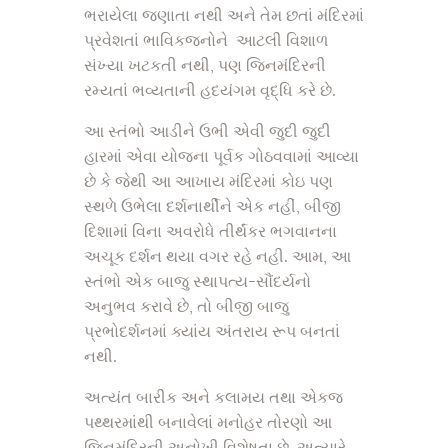
ભરાયેલા જણાતા નથી અને તેમ છતાં મંદિરમાં
પ્રવેશતાં ભાવિકજનોને આટલી વિશાળ
સંખ્યા ખટકતી નથી, પણ જિનમંદિરની
રમ્યતાં ભવ્યતાની હદયંગમ વૃદ્ધિ કરે છે.
આ સ્તંભો આડીને ઉભી એવી જુદી જુદી
હારમાં એવા યોજના પૂર્વક ગોઠવવામાં આવ્યા
છે કે જેથી આ આખાય મંદિરમાં કોઇ પણ
સ્થળે ઉભેલા દર્શનાર્થીને એક નહીં, બીજી
દિશામાં વિના અવરોધે તીર્થંકર ભગવાનના
અચૂક દર્શન થયા વગર રહે નહી. આમ, આ
સ્તંભો એક બાજુ સ્થાપત્ય-સૌંદર્યનો
અનુભવ કરાવે છે, તો બીજી બાજુ
પ્રભોદર્શનમાં ક્યાંય અંતરાય રૂપ બનતાં
નથી.
અત્યંત બારીક અને કલામય તથા એકજ
પથ્થરમાંથી બનાવેલાં મનોહર તોરણો આ