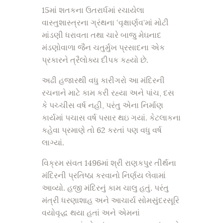
15માં શતકના ઉતરાર્ધમાં રચાયેલા
વાસ્તુશાસ્ત્રના ગ્રંથના ‘વૃક્ષાર્ણવ’માં મોટી
માંડણી ધરાવતા તથા ચારે બાજુ મેઘનાદ
મંડણોવાળા જૈન ચતુર્મુખ પ્રસાદના એક
પ્રકારને ત્રૈલોક્ય દીપક કહ્યો છે.
અઢી હજારથી વધુ કારીગરો આ મંદિરની
રચનાને માટે કામ કરી રહ્યા અને પાંચ, દસ
કે પચ્ચીસ વર્ષ નહી, પરંતુ એના નિર્માણ
કાર્યમાં પચાસ વર્ષ પસાર થઇ ગયાં. કેટલાકના
કહેવા પ્રમાણે તો 62 કરતાં પણ વધુ વર્ષ
લાગ્યાં.
વિક્રમ સંવત 1496માં શ્રી રાણકપુર તીર્થના
મંદિરની પ્રતિષ્ઠા કરવાનો નિર્ણય લેવામાં
આવ્યો. હજી મંદિરનું કામ ચાલુ હતું. પરંતુ
મંત્રી ધરણાશાહ અને આચાર્ય સોમસુંદરસૂરિ
વયોવૃદ્ધ થયા હતાં અને એમનાં