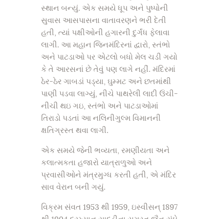
સ્થાન બન્યું. એક સમયે ધૂપ અને પુષ્પોની
સુવાસ આસપાસના વાતાવરણને ભરી દેતી
હતી, ત્યાં પક્ષીઓની હગારની દુર્ગંધ ફેલાવા
લાગી. આ મહાન જિનમંદિરનાં દ્વારો, સ્તંભો
અને પાટડાઓ પર એટલો બધો મેલ ચડી ગયો
કે તે આરસનાં છે તેવું પણ લાગે નહીં. મંદિરમાં
ઠેર-ઠેર ગાબડાં પડ્યા, ઘુમ્મટ અને છતમાંથી
પાણી પડવા લાગ્યું, નીચે પાથરેલી લાદી ઉંચી-
નીચી થઇ ગઇ, સ્તંભો અને પાટડાઓમાં
તિરાડો પડતાં આ નલિનીગુલ્મ વિમાનની
ક્ષતિગ્રસ્ત થવા લાગી.
એક સમયે જેની ભવ્યતા, રમણીયતા અને
કલાત્મકતા હજારો યાત્રાળુઓ અને
પ્રવાસીઓને મંત્રમુગ્ધ કરતી હતી, એ મંદિર
સાવ વેરાન બની ગયું.
વિક્રમ સંવત 1953 થી 1959, ઇસ્વીસન્ 1897