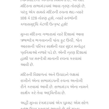
જિનમંદિરની અનોખી વિશેષતા છે, અત્યારે
મંદિરના સભામંડપમાં આવા ત્રણ તોરણો છે,
પરંતુ એક સમયે મંદિરની રચના થઇ ત્યારે
108 કે 128 તોરણ હશે, ત્યારે સ્તંભોની
કલાસમૃદ્ધિ કેટલી ઉત્કૃષ્ટ હશે!
મુખ્ય મંદિરના ગભારામાં ચારે દિશામાં આવા
ઋષભદેવ ભગવાનની પાંચ ફુટ ઉંચી, શ્વેત
આરસની પરિકર સાથેની ચાર સુંદર મનોહર
પ્રતિમાઓ નજરે પડે છે. એની ત્રણ દિશામાં
હાથી પર મરૂદેવી માતાની રચના કરવામાં
આવી છે.
મંદિરની વિશાળતાં અને ઉંચાઇને લક્ષમાં
રાખીને એના સભામંડપની રચના અનોખી
રીતે કરવામાં આવી છે. સભામંડપ એના નામને
સાર્થક કરે તેવા અદ્વિતીય છે.
અહીં મુખ્ય રંગમંડપમાં એક ઘુમ્મટ એમ સોળ