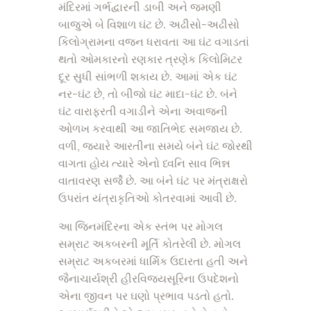
મંદિરમાં ગર્ભદ્વારની ડાબી અને જમણી
બાજુએ બે વિશાળ ઘંટ છે. અઢીસો-અઢીસો
કિલોગ્રામના વજન ધરાવતા આ ઘંટ વગાડતાં
થતો ઓમકારનો રણકાર ત્રણેક કિલોમિટર
દૂર સુધી સાંભળી શકાય છે. આમાં એક ઘંટ
નર-ઘંટ છે, તો બીજો ઘંટ માદા-ઘંટ છે. બંને
ઘંટ વારાફરતી વગાડીને એના અવાજની
ઓળખ કરવાથી આ જાતિભેદ સમજાય છે.
વળી, જ્યારે આરતીના સમયે બંને ઘંટ જોરથી
વાગતા હોય ત્યારે એનો ધ્વનિ સાવ ભિન્ન
વાતાવરણ સર્જે છે. આ બંને ઘંટ પર મંત્રાક્ષરો
ઉપરાંત યંત્રાકૃતિઓ કોતરવામાં આવી છે.
આ જિનમંદિરના એક સ્તંભ પર મોગલ
સમ્રાટ અકબરની મૂર્તિ કોતરેલી છે. મોગલ
સમ્રાટ અકબરમાં ધાર્મિક ઉદારતા હતી અને
જૈનાચાર્યશ્રી હીરવિજયસૂરિના ઉપદેશનો
એના જીવન પર ઘણો પ્રભાવ પડતો હતો.