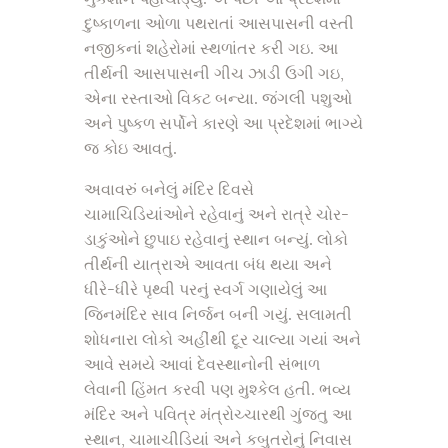
દુષ્કાળના ઓળા પથરાતાં આસપાસની વસ્તી
નજીકનાં શહેરોમાં સ્થળાંતર કરી ગઇ. આ
તીર્થની આસપાસની ગીચ ઝાડી ઉગી ગઇ,
એના રસ્તાઓ વિકટ બન્યા. જંગલી પશુઓ
અને પુષ્કળ સર્પોને કારણે આ પ્રદેશમાં ભાગ્યે
જ કોઇ આવતું.
અવાવરું બનેલું મંદિર દિવસે
ચામાચિડિયાંઓને રહેવાનું અને રાત્રે ચોર-
ડાકુંઓને છુપાઇ રહેવાનું સ્થાન બન્યું. લોકો
તીર્થની યાત્રાએ આવતા બંધ થયા અને
ધીરે-ધીરે પૃથ્વી પરનું સ્વર્ગ ગણાયેલું આ
જિનમંદિર સાવ નિર્જન બની ગયું. સલામતી
શોધનારા લોકો અહીંથી દૂર ચાલ્યા ગયાં અને
આવે સમયે આવાં દેવસ્થાનોની સંભાળ
લેવાની હિંમત કરવી પણ મુશ્કેલ હતી. ભવ્ય
મંદિર અને પવિત્ર મંત્રોચ્ચારથી ગુંજતુ આ
સ્થાન, ચામાચીડિયાં અને કબુતરોનું નિવાસ