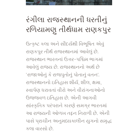
રંગીલા રાજસ્થાનની ધરતીનું
રળિયામણુ તીર્થધામ રાણકપુર
ઉત્કૃષ્ટ કલા અને સૌંદર્યથી વિભૂષિત એવું
રાણકપુર તીર્થ રાજસ્થાનમાં આવેલું છે.
રાજસ્થાન ભારતનાં ઉત્તર-પશ્ચિમ ભાગમાં
આવેલું રાજ્ય છે. રાજસ્થાનનો અર્થ છે
‘રાજાઓનું કે રાજપુતોનું પોતાનું વતન’.
રાજસ્થાનનો ઇતિહાસ શૌર્ય, શીલ, ક્ષમા,
સ્વાર્પણ ધરાવતાં વીરો અને વીરાંગનાઓનો
ઉજ્જવળ ઇતિહાસ છે. એની આગવી
સાંસ્કૃતિક પરંપરાને કારણે સમગ્ર ભારતમાં
આ રાજ્યની ઓળખ તદ્દન નિરાળી છે. એની
પાસે પ્રાચીન અનુમધ્‍યકાલીન યુગનો સમૃદ્ધ
કલા વારસો છે.