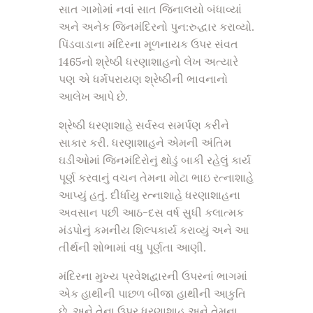
સાત ગામોમાં નવાં સાત જિનાલયો બંધાવ્યાં
અને અનેક જિનમંદિરનો પુન:રુદ્ધાર કરાવ્યો.
પિંડવાડાના મંદિરના મૂળનાયક ઉપર સંવત
1465નો શ્રેષ્ઠી ધરણાશાહનો લેખ અત્યારે
પણ એ ધર્મપરાયણ શ્રેષ્ઠીની ભાવનાનો
આલેખ આપે છે.
શ્રેષ્ઠી ધરણાશાહે સર્વસ્વ સમર્પણ કરીને
સાકાર કરી. ધરણાશાહને એમની અંતિમ
ઘડીઓમાં જિનમંદિરોનું થોડું બાકી રહેલું કાર્ય
પૂર્ણ કરવાનું વચન તેમના મોટા ભાઇ રત્નાશાહે
આપ્યું હતું. દીર્ધાયુ રત્નાશાહે ધરણાશાહના
અવસાન પછી આઠ-દસ વર્ષ સુધી કલાત્મક
મંડપોનું કમનીય શિલ્પકાર્ય કરાવ્યું અને આ
તીર્થની શોભામાં વધુ પૂર્ણતા આણી.
મંદિરના મુખ્ય પ્રવેશદ્વારની ઉપરનાં ભાગમાં
એક હાથીની પાછળ બીજા હાથીની આકુતિ
છે. અને તેના ઉપર ધરણાશાહ અને તેમના