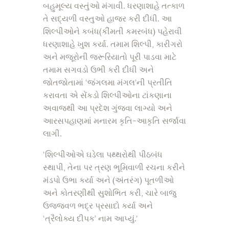
બહુમૂલ્ય વસ્તુંઓ મંગાવી. ધરણાશાહે તત્કાળ
તે સદ્યળી વસ્તુઓ હાજર કરી દીધી. આ
શિલ્પીઓને કબંધ(કીંમતી કમરબંધ) પહેરાવી
ધરણાશાહે ખુશ કર્યા. તમામ શિલ્પી, કારીગરો
અને મજૂરોની જરૂરિયાતો પૂરી પાડવા માટે
તમામ સગવડો ઉભી કરી દીધી અને
જોતજોતામાં ‘જંગલમા મંગલ’ની પ્રતીતિ
કરાવતા એ સેંકડો શિલ્પીઓના ટાંકણાના
અવાજથી આ પ્રદેશ ગુંજવા લાગ્યો અને
આરસપહાણમાં મનારમ કૃતિ-આકૃતિ સર્જાવા
લાગી.
‘શિલ્પીઓએ ઘડેલા પથ્થરોથી પીઠબંધ
સ્થાપી, તેના પર ત્રણ ભૂમિવાળી રચના કરીને
મંડપો ઉભા કર્યા અને (અંતરંગ) પૂતળીઓ
અને કોતરણીથી સુશોભિત કરી, ચારે બાજુ
ઉજ્જવળ ભદ્ર પ્રસાદો કર્યા અને
‘ત્રૈલોક્ય દીપક’ નામ આપ્યું.’