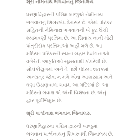
શ્રી નેમિનાથ ભગવાનનું જિનાલય
ધરણાવિહારની પશ્ચિમ બાજુએ નેમીનાથ
ભગવાનનું શિખરબંધ દેરાસર છે. એમાં પરિકર
સહિતની નેમિનાથ ભગવાનની બે ફુટ ઉંચી
શ્યામવર્ણી પ્રતિમા છે. આ સિવાય નાની મોટી
પાંત્રીસેક પ્રતિમાઓ અહીં મળે છે. આ
મંદિરમાં પરિકરની રચના બહાર દેવાંગનાઓ
વગેરેની આકૃતિઓ સૂક્ષ્મતાથી કંડારેલી છે.
સોલંકીયુગમાં અને તે પછી પંદરમા શતકમાં
અન્યત્ર જોવા ન મળે એવા આકારક્ષમ અને
ઘણા ઉંડાણવાળા ગવાક્ષ આ મંદિરમાં છે. આ
મંદિરનો ગવાક્ષ એ એની વિશેષતા છે. એનું
દ્વાર પૂર્વાભિમુખ છે.
શ્રી પાર્શ્વનાથ ભગવાન જિનાલય
ધરણાવિહારના પશ્ચિમ દ્વારની બાજુમાં
ભગવાન પાર્શ્વનાથનું શિખરબંધી જિનાલય છે.