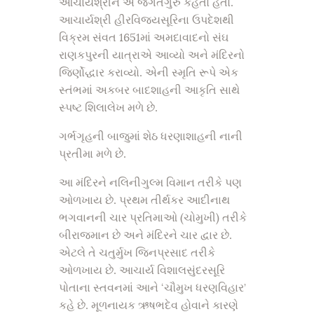
આચાર્યશ્રીને એ જગતગુરુ કહેતો હતો.
આચાર્યશ્રી હીરવિજયસૂરિના ઉપદેશથી
વિક્રમ સંવત 1651માં અમદાવાદનો સંઘ
રાણકપુરની યાત્રાએ આવ્યો અને મંદિરનો
જિર્ણોદ્ધાર કરાવ્યો. એની સ્મૃતિ રૂપે એક
સ્તંભમાં અકબર બાદશાહની આકૃતિ સાથે
સ્પષ્ટ શિલાલેખ મળે છે.
ગર્ભગૃહની બાજુમાં શેઠ ધરણાશાહની નાની
પ્રતીમા મળે છે.
આ મંદિરને નલિનીગુલ્મ વિમાન તરીકે પણ
ઓળખાય છે. પ્રથમ તીર્થકર આદીનાથ
ભગવાનની ચાર પ્રતિમાઓ (ચોમુખી) તરીકે
બીરાજમાન છે અને મંદિરને ચાર દ્વાર છે.
એટલે તે ચતુર્મુખ જિનપ્રસાદ તરીકે
ઓળખાય છે. આચાર્ય વિશાલસુંદરસૂરિ
પોતાના સ્તવનમાં આને ‘ચૌમુખ ધરણવિહાર’
કહે છે. મૂળનાયક ઋષભદેવ હોવાને કારણે