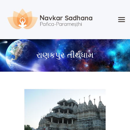
Home
About Navkar
રાણકપુર તીર્થધામ
Jainism
Shop
Contact