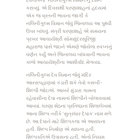
દેવલોકના ‘નલિનીગુલ્મ વિમાન’નું દર્શન
કરાવ્યું. એ દિવસથી ધરણાશાહનાં હદયમાં
એક જ વ્રતની ભાવના જાગી કે
નલિનીગુલ્મ વિમાન જેવું જિનાલય આ પુથ્વી
ઉપર બાંધવું. મંત્રી ધરણાશાહે એ સમયના
પ્રખર આચાર્યશ્રી સોમસુંદરસૂરિજી
મહારાજ પાસે જઇને એમણે જોયેલા સ્વપ્નનું
વર્ણન કર્યું અને જિનાલય બાંધવાની ભાવના
કાજે આચાર્યશ્રીના આશીર્વાદ મેળવ્યા.
નલિનીગુલ્મ દેવ વિમાન જેવું મંદિર
આરસપહાણમાં કંડારી શકે તેવો કસબી-
શિલ્પી જોઇએ. આખરે મુંડારા ગામના
રહેવાસીના દેપા નામનાં શિલ્પીને બોલાવવામાં
આવ્યાં. ધરણા શેઠના પ્રતિષ્ઠાના શિલાલેખમાં
આના શિલ્પ તરીકે ‘સુત્રધાર દેપાક’ નામ મળે
છે. આ દેપાને માટે શિલ્પકલા એ આરાધના
હતી. શિલ્પ નિર્માણ એ સાધના હતી.
શિલ્પકૃતિએ ઉપાસના હતી. એનો નિયમ