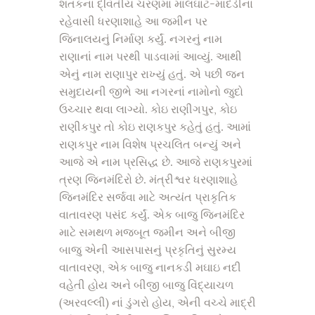
શતકના દ્વિતીય ચરણમાં માલઘાટ-માદડીના
રહેવાસી ધરણાશાહે આ જમીન પર
જિનાલયનું નિર્માણ કર્યું. નગરનું નામ
રાણાનાં નામ પરથી પાડવામાં આવ્યું. આથી
એનું નામ રાણાપુર રાખ્યું હતું. એ પછી જન
સમુદાયની જીભે આ નગરનાં નામોનો જુદો
ઉચ્ચાર થવા લાગ્યો. કોઇ રાણીગપુર, કોઇ
રાણીકપુર તો કોઇ રાણકપુર કહેતું હતું. આમાં
રાણકપુર નામ વિશેષ પ્રચલિત બન્યું અને
આજે એ નામ પ્રસિદ્ધ છે. આજે રાણકપુરમાં
ત્રણ જિનમંદિરો છે. મંત્રીશ્વર ધરણાશાહે
જિનમંદિર સર્જવા માટે અત્યંત પ્રાકૃતિક
વાતાવરણ પસંદ કર્યું. એક બાજુ જિનમંદિર
માટે સમથળ મજબૂત જમીન અને બીજી
બાજુ એની આસપાસનું પ્રકૃતિનું સુરમ્ય
વાતાવરણ, એક બાજુ નાનકડી મઘાઇ નદી
વહેતી હોય અને બીજી બાજુ વિંદ્યાચળ
(અરવલ્લી) નાં ડુંગરો હોય, એની વચ્ચે માદ્રી