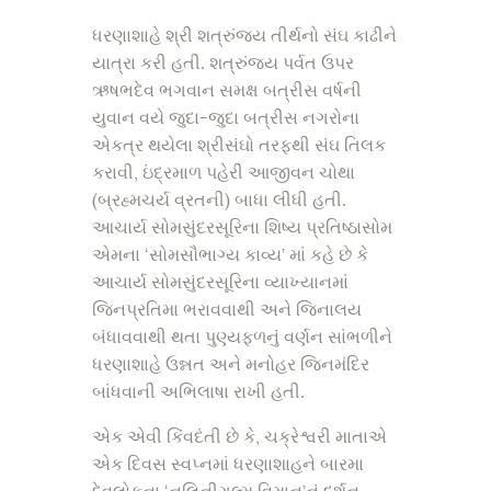
ધરણાશાહે શ્રી શત્રુંજય તીર્થનો સંઘ કાઢીને
યાત્રા કરી હતી. શત્રુંજય પર્વત ઉપર
ઋષભદેવ ભગવાન સમક્ષ બત્રીસ વર્ષની
યુવાન વયે જુદા-જુદા બત્રીસ નગરોના
એકત્ર થયેલા શ્રીસંઘો તરફથી સંઘ તિલક
કરાવી, ઇંદ્રમાળ પહેરી આજીવન ચોથા
(બ્રહ્મચર્ય વ્રતની) બાધા લીધી હતી.
આચાર્ય સોમસુંદરસૂરિના શિષ્ય પ્રતિષ્ઠાસોમ
એમના ‘સોમસૌભાગ્ય કાવ્ય’ માં કહે છે કે
આચાર્ય સોમસુંદરસૂરિના વ્યાખ્યાનમાં
જિનપ્રતિમા ભરાવવાથી અને જિનાલય
બંધાવવાથી થતા પુણ્યફળનું વર્ણન સાંભળીને
ધરણાશાહે ઉન્નત અને મનોહર જિનમંદિર
બાંધવાની અભિલાષા રાખી હતી.
એક એવી કિંવદંતી છે કે, ચક્રેશ્વરી માતાએ
એક દિવસ સ્વપ્નમાં ધરણાશાહને બારમા