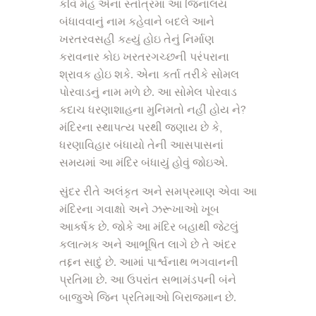
કવિ મેહ એના સ્તોત્રમાં આ જિનાલય
બંધાવવાનું નામ કહેવાને બદલે આને
ખરતરવસહી કહ્યું હોઇ તેનું નિર્માણ
કરાવનાર કોઇ ખરતરગચ્છની પરંપરાના
શ્રાવક હોઇ શકે. એના કર્તા તરીકે સોમલ
પોરવાડનું નામ મળે છે. આ સોમેલ પોરવાડ
કદાચ ધરણાશાહના મુનિમતો નહીં હોય ને?
મંદિરના સ્થાપત્ય પરથી જણાય છે કે,
ધરણાવિહાર બંધાયો તેની આસપાસનાં
સમયમાં આ મંદિર બંધાયું હોવું જોઇએ.
સુંદર રીતે અલંકૃત અને સમપ્રમાણ એવા આ
મંદિરના ગવાક્ષો અને ઝરૂખાઓ ખૂબ
આકર્ષક છે. જોકે આ મંદિર બહાથી જેટલું
કલાત્મક અને આભૂષિત લાગે છે તે અંદર
તદ્દન સાદું છે. આમાં પાર્શ્વનાથ ભગવાનની
પ્રતિમા છે. આ ઉપરાંત સભામંડપની બંને
બાજુએ જિન પ્રતિમાઓ બિરાજમાન છે.