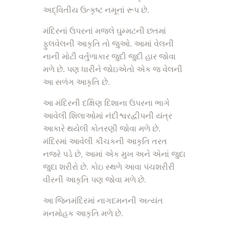
અદ્વિતીય ઉત્કૃષ્ટ નમૂનાં રૂપ છે.
મંદિરનાં ઉપરનાં મજલે ઘુમ્મટની છતમાં
ફુલવેલની આકૃતિ તો જુઓ. આમાં વેલની
નાની મોટી વર્તુળાકાર જુદી જુદી હાર જોવા
મળે છે. પણ ધારીને જોઇએતો એક જ વેલની
આ સળંગ આકૃતિ છે.
આ મંદિરની દક્ષિણ દિશાના ઉપરના ભાગે
આવેલી શિલાઓમાં નંદીશ્વરદ્વીપની યંત્ર
આકારે થયેલી કોતરણી જોવા મળે છે.
મંદિરમાં આવેલી કીચકની આકૃતિ તરત
નજરે પડે છે, આમાં એક મુખ અને એનાં જુદા
જુદા શરીરો છે. કોઇ સ્થળે આવા પંચશરીરી
વીરની આકૃતિ પણ જોવા મળે છે.
આ જિનમંદિરમાં નાગદમનની અત્યંત
મનમોહક આકૃતિ મળે છે.