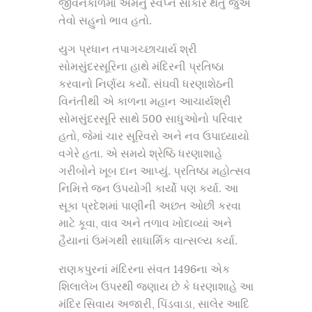
જીવનકાળમાં એમનું સ્વપ્ન સાકાર થતું જુએ
તેવો સહુનો ભાવ હતો.
યુગ પ્રધાન તપાગચ્છાચાર્ય શ્રી
સોમસુંદરસૂરિના હાથે મંદિરની પ્રતિષ્ઠા
કરવાનો નિર્ણય કર્યો. સંઘવી ધરણાશેઠની
વિનંતીથી એ કાળના મહાન આચાર્યશ્રી
સોમસુંદરસૂરિ સાથે 500 સાધુઓનો પરિવાર
હતો, જેમાં ચાર સૂરિવરો અને નવ ઉપાધ્‍યાયો
વગેરે હતા. એ સમયે શ્રેષ્ઠિ ધરણાશાહે
ગરીબોને ખૂબ દાન આપ્‍યું. પ્રતિષ્ઠા મહોત્સવ
નિમિત્તે જન ઉપયોગી કાર્યો પણ કર્યા. આ
સૂકા પ્રદેશમાં પાણીની અછત ઓછી કરવા
માટે કૂવા, વાવ અને તળાવ ખોદાવ્યાં અને
હૈયાનાં ઉમંગથી સાધાર્મિક વાત્સલ્ય કર્યા.
રાણકપુરનાં મંદિરના સંવત 1496ના એક
શિલાલેખ ઉપરથી જણાય છે કે ધરણાશાહે આ
મંદિર સિવાય અજારી, પિંડવાડા, સાલેર આદિ