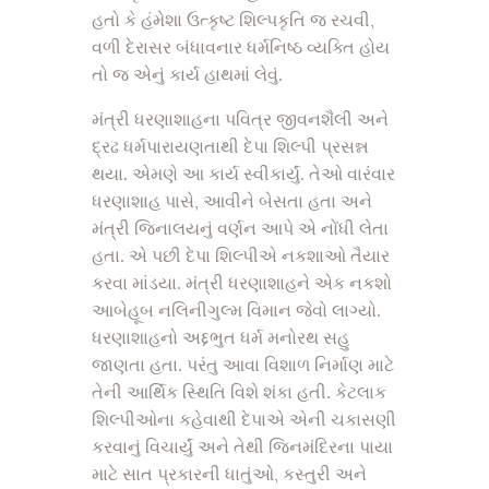
હતો કે હંમેશા ઉત્કૃષ્ટ શિલ્પકૃતિ જ રચવી,
વળી દેરાસર બંધાવનાર ધર્મનિષ્ઠ વ્યક્તિ હોય
તો જ એનું કાર્ય હાથમાં લેવું.
મંત્રી ધરણાશાહના પવિત્ર જીવનશૈલી અને
દ્રઢ ધર્મપારાયણતાથી દેપા શિલ્પી પ્રસન્ન
થયા. એમણે આ કાર્ય સ્વીકાર્યું. તેઓ વારંવાર
ધરણાશાહ પાસે, આવીને બેસતા હતા અને
મંત્રી જિનાલયનું વર્ણન આપે એ નોંધી લેતા
હતા. એ પછી દેપા શિલ્પીએ નકશાઓ તૈયાર
કરવા માંડયા. મંત્રી ધરણાશાહને એક નકશો
આબેહૂબ નલિનીગુલ્મ વિમાન જેવો લાગ્યો.
ધરણાશાહનો અદ્દભુત ધર્મ મનોરથ સહુ
જાણતા હતા. પરંતુ આવા વિશાળ નિર્માણ માટે
તેની આર્થિક સ્થિતિ વિશે શંકા હતી. કેટલાક
શિલ્પીઓના કહેવાથી દેપાએ એની ચકાસણી
કરવાનું વિચાર્યું અને તેથી જિનમંદિરના પાયા
માટે સાત પ્રકારની ધાતુંઓ, કસ્તુરી અને