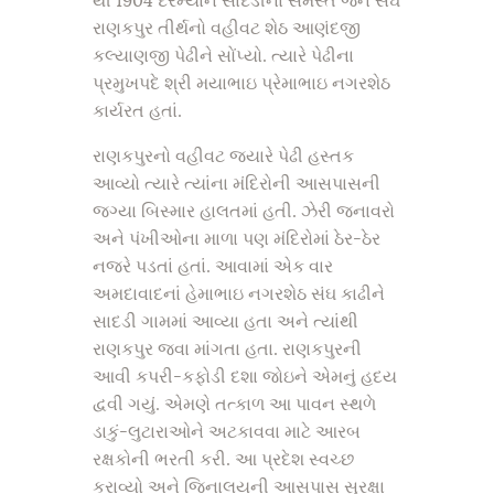
થી 1904 દરમ્યાન સાદડીના સમસ્ત જૈન સંઘે
રાણકપુર તીર્થનો વહીવટ શેઠ આણંદજી
કલ્યાણજી પેઢીને સોંપ્યો. ત્યારે પેઢીના
પ્રમુખપદે શ્રી મયાભાઇ પ્રેમાભાઇ નગરશેઠ
કાર્યરત હતાં.
રાણકપુરનો વહીવટ જ્યારે પેઢી હસ્તક
આવ્યો ત્યારે ત્યાંના મંદિરોની આસપાસની
જગ્યા બિસ્માર હાલતમાં હતી. ઝેરી જનાવરો
અને પંખીઓના માળા પણ મંદિરોમાં ઠેર-ઠેર
નજરે પડતાં હતાં. આવામાં એક વાર
અમદાવાદનાં હેમાભાઇ નગરશેઠ સંઘ કાઢીને
સાદડી ગામમાં આવ્યા હતા અને ત્યાંથી
રાણકપુર જવા માંગતા હતા. રાણકપુરની
આવી કપરી-કફોડી દશા જોઇને એમનું હદય
દ્વવી ગયું. એમણે તત્કાળ આ પાવન સ્થળે
ડાકું-લુટારાઓને અટકાવવા માટે આરબ
રક્ષકોની ભરતી કરી. આ પ્રદેશ સ્વચ્છ
કરાવ્યો અને જિનાલયની આસપાસ સુરક્ષા